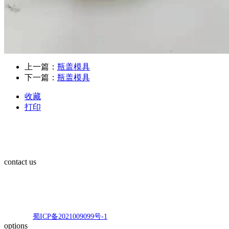
上一篇：
瓶盖模具
下一篇：
瓶盖模具
收藏
打印
contact us
汪先生
联系人：
联系方式：13808066095
qq邮箱 :1010355968@qq.com
qq :
1010355968
公司地址：
成都市双流区涪陵路161号
备案号：
蜀ICP备2021009099号-1
options