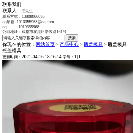
联系我们
联系人：
汪先生
联系方式：13808066095
qq邮箱 :1010355968@qq.com
qq :
1010355968
公司地址：
成都市双流区涪陵路161号
你现在的位置：
网站首页
>
产品中心
>
瓶盖模具
>
瓶盖模具
瓶盖模具
2021-04-16 18:16:14
T
|
T
更新时间：
字号：