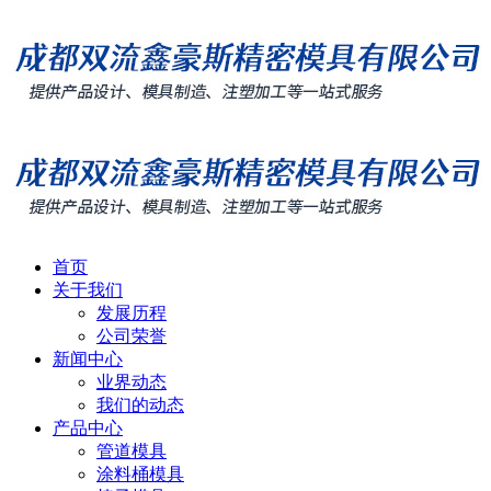
首页
关于我们
发展历程
公司荣誉
新闻中心
业界动态
我们的动态
产品中心
管道模具
涂料桶模具