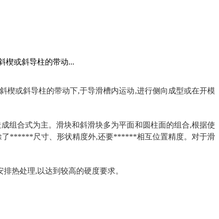
或斜导柱的带动...
斜楔或斜导柱的带动下,于导滑槽内运动,进行侧向成型或在开模
造成组合式为主。滑块和斜滑块多为平面和圆柱面的组合,根据使
****尺寸、形状精度外,还要******相互位置精度。对于滑
排热处理,以达到较高的硬度要求。