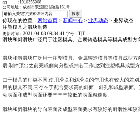
qq :
1010355968
公司地址：
成都市双流区涪陵路161号
你现在的位置：
网站首页
>
新闻中心
>
业界动态
>
业界动态
注塑模具之滑块制造
2021-04-03 09:34:41
T
|
T
更新时间：
字号：
滑块和斜滑块广泛用于注塑模具、金属铸造模具等模具成型方向
滑块和斜滑块广泛用于注塑模具、金属铸造模具等模具成型方向
后,制件顶出之前完成侧向分型或抽芯工作,达到注塑模具成型
由于模具的种类不同,使用滑块和斜滑块的作用也有较大的差别
用的模具不同,它存在于配合要求高的斜面、斜孔和成型表面。形状
动表面和成型表面还要******较低的表面粗糙度。
滑块和斜滑块的导向表面及成型表面要求有较好的耐磨性和较