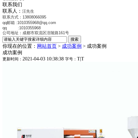
联系我们
联系人：
汪先生
联系方式：13808066095
qq邮箱 :1010355968@qq.com
qq :
1010355968
公司地址：
成都市双流区涪陵路161号
你现在的位置：
网站首页
>
成功案例
>
成功案例
成功案例
2021-04-03 10:38:38
T
|
T
更新时间：
字号：