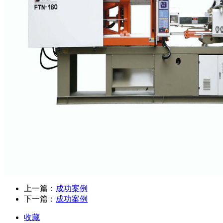
上一篇：
成功案例
下一篇：
成功案例
收藏