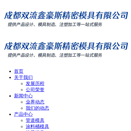
首页
关于我们
发展历程
公司荣誉
新闻中心
业界动态
我们的动态
产品中心
管道模具
涂料桶模具